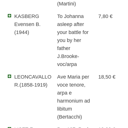
(Martini)
KASBERG
To Johanna
7,80 €
Evensen B.
asleep after
(1944)
your battle for
you by her
father
J.Brooke-
voc/arpa
LEONCAVALLO
Ave Maria per
18,50 €
R.(1858-1919)
voce tenore,
arpa e
harmonium ad
libitum
(Bertacchi)