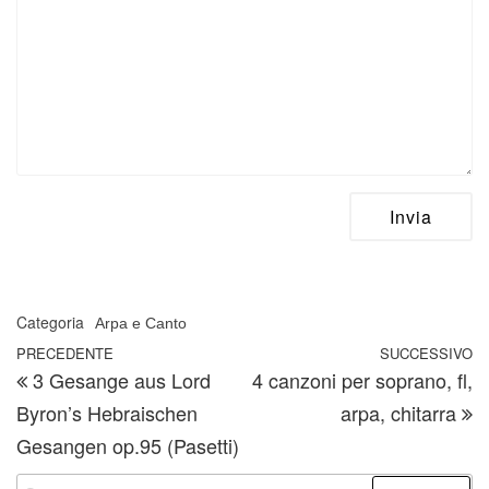
Categoria
Arpa e Canto
Navigazione articoli
Articolo precedente
PRECEDENTE
SUCCESSIVO
A
3 Gesange aus Lord
4 canzoni per soprano, fl,
Byron’s Hebraischen
arpa, chitarra
Gesangen op.95 (Pasetti)
Ricerca per: