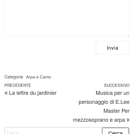
Categoria
Arpa e Canto
Navigazione articoli
Articolo precedente
PRECEDENTE
SUCCESSIVO
A
La lettre du jardinier
Musica per un
personaggio di E.Lee
Master Per
mezzosoprano e arpa
Ricerca per: