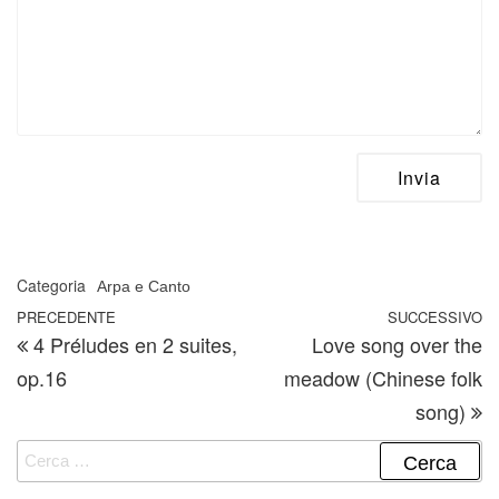
Categoria
Arpa e Canto
Navigazione articoli
Articolo precedente
PRECEDENTE
SUCCESSIVO
A
4 Préludes en 2 suites,
Love song over the
op.16
meadow (Chinese folk
song)
Ricerca per: