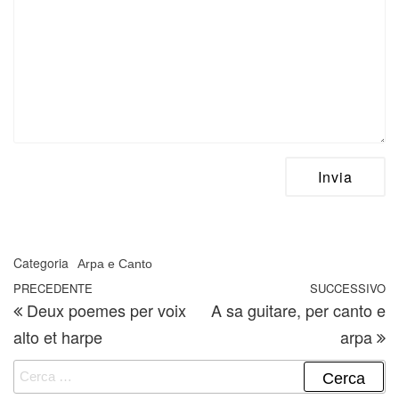
Categoria
Arpa e Canto
Navigazione articoli
Articolo precedente
PRECEDENTE
SUCCESSIVO
A
Deux poemes per voix
A sa guitare, per canto e
alto et harpe
arpa
Ricerca per: