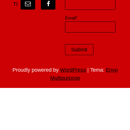
TI
Email*
|
Proudly powered by
WordPress
Tema:
Envo
Multipurpose