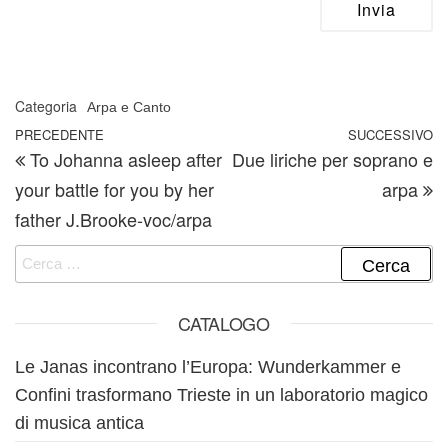
Categoria
Arpa e Canto
Navigazione articoli
Articolo precedente
PRECEDENTE
SUCCESSIVO
A
To Johanna asleep after
Due liriche per soprano e
your battle for you by her
arpa
father J.Brooke-voc/arpa
Ricerca per:
CATALOGO
Le Janas incontrano l’Europa: Wunderkammer e
Confini trasformano Trieste in un laboratorio magico
di musica antica