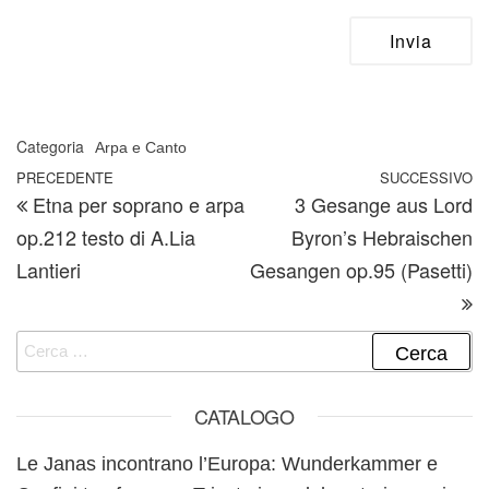
Categoria
Arpa e Canto
Navigazione articoli
Articolo precedente
PRECEDENTE
SUCCESSIVO
A
Etna per soprano e arpa
3 Gesange aus Lord
op.212 testo di A.Lia
Byron’s Hebraischen
Lantieri
Gesangen op.95 (Pasetti)
Ricerca per:
CATALOGO
Le Janas incontrano l’Europa: Wunderkammer e