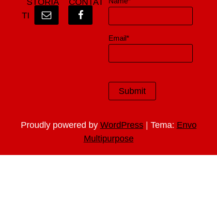
Name*
STORIA
CONTAT
TI
Email*
|
Proudly powered by
WordPress
Tema:
Envo
Multipurpose