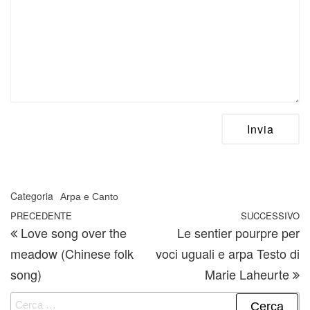
Categoria
Arpa e Canto
Navigazione articoli
Articolo precedente
PRECEDENTE
SUCCESSIVO
A
Love song over the
Le sentier pourpre per
meadow (Chinese folk
voci uguali e arpa Testo di
song)
Marie Laheurte
Ricerca per: