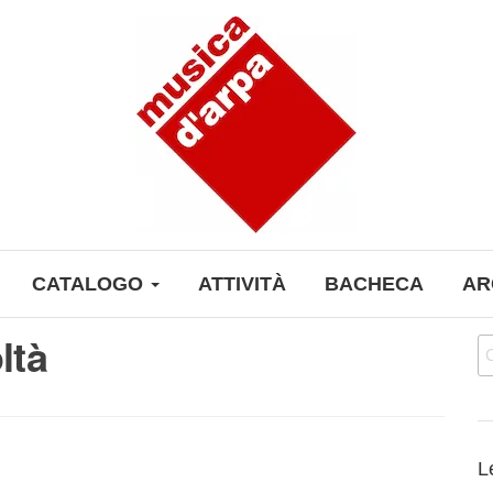
CATALOGO
ATTIVITÀ
BACHECA
AR
ltà
Ri
L