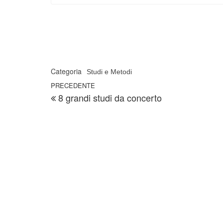
Categoria
Studi e Metodi
Navigazione articoli
Articolo precedente
PRECEDENTE
8 grandi studi da concerto