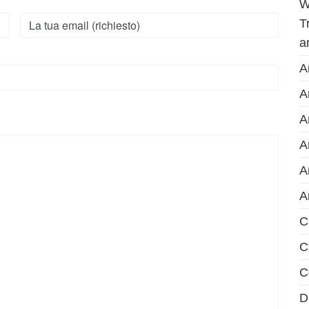
W
T
a
A
A
A
A
A
A
C
C
C
D