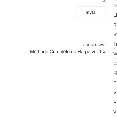
D
Li
R
S
T
SUCCESSIVO
Artic
Méthode Complète de Harpe vol.1
V
C
F
P
V
V
V