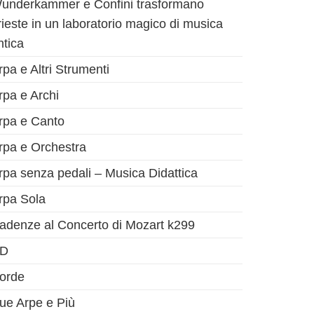
underkammer e Confini trasformano
rieste in un laboratorio magico di musica
ntica
rpa e Altri Strumenti
rpa e Archi
rpa e Canto
rpa e Orchestra
rpa senza pedali – Musica Didattica
rpa Sola
adenze al Concerto di Mozart k299
D
orde
ue Arpe e Più