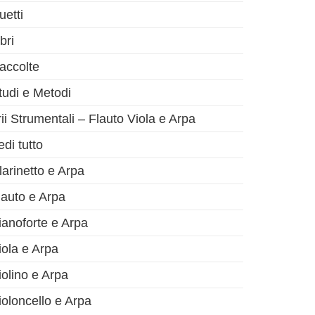
uetti
bri
accolte
tudi e Metodi
rii Strumentali – Flauto Viola e Arpa
olo successivo
edi tutto
larinetto e Arpa
lauto e Arpa
ianoforte e Arpa
iola e Arpa
iolino e Arpa
ioloncello e Arpa