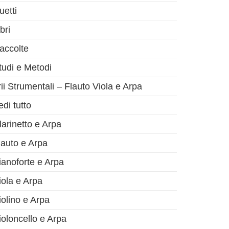
uetti
bri
olo successivo
accolte
tudi e Metodi
rii Strumentali – Flauto Viola e Arpa
edi tutto
larinetto e Arpa
lauto e Arpa
ianoforte e Arpa
iola e Arpa
iolino e Arpa
ioloncello e Arpa