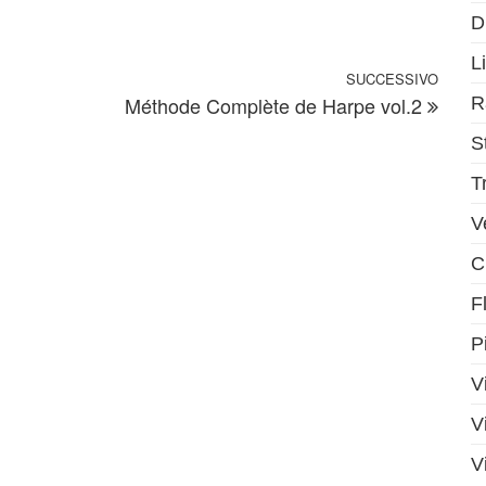
D
Li
SUCCESSIVO
Artic
Méthode Complète de Harpe vol.2
R
S
T
V
C
F
P
V
V
V