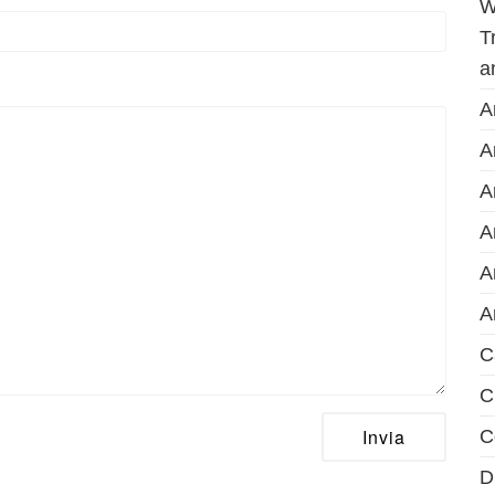
W
T
a
A
A
A
A
A
A
C
C
C
D