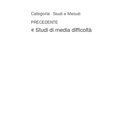
Categoria
Studi e Metodi
Navigazione articoli
Articolo precedente
PRECEDENTE
Studi di media difficoltà