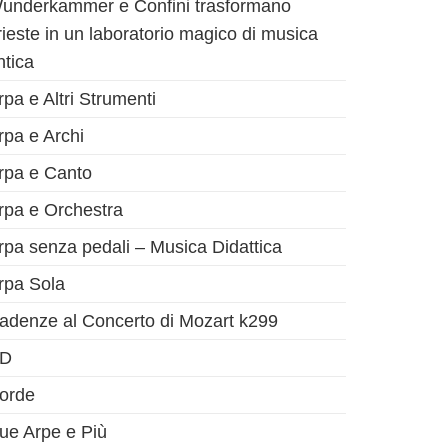
underkammer e Confini trasformano
rieste in un laboratorio magico di musica
ntica
rpa e Altri Strumenti
rpa e Archi
rpa e Canto
rpa e Orchestra
rpa senza pedali – Musica Didattica
rpa Sola
adenze al Concerto di Mozart k299
D
orde
ue Arpe e Più