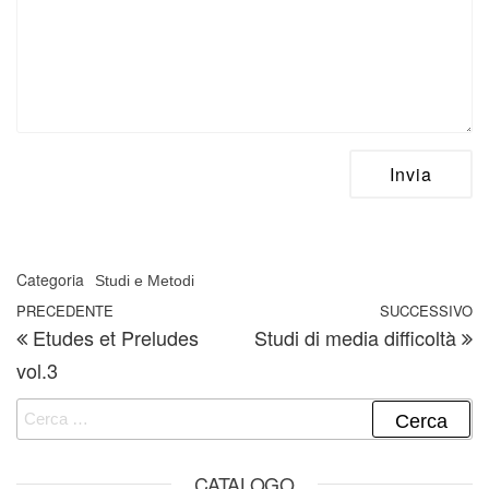
Categoria
Studi e Metodi
Navigazione articoli
Articolo precedente
PRECEDENTE
SUCCESSIVO
A
Etudes et Preludes
Studi di media difficoltà
vol.3
Ricerca per:
CATALOGO