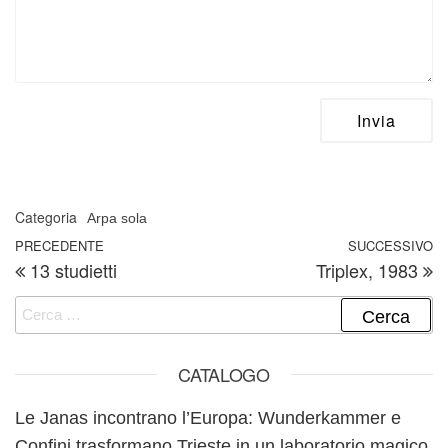
Categoria
Arpa sola
Navigazione articoli
Articolo precedente
PRECEDENTE
SUCCESSIVO
A
13 studietti
Triplex, 1983
Ricerca per:
CATALOGO
Le Janas incontrano l’Europa: Wunderkammer e
Confini trasformano Trieste in un laboratorio magico