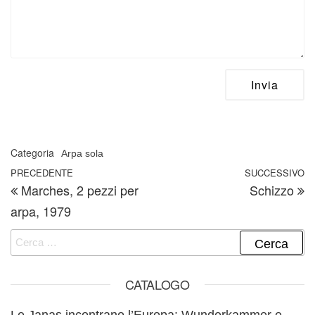
Categoria
Arpa sola
Navigazione articoli
Articolo precedente
PRECEDENTE
SUCCESSIVO
A
Marches, 2 pezzi per
Schizzo
arpa, 1979
Ricerca per:
CATALOGO