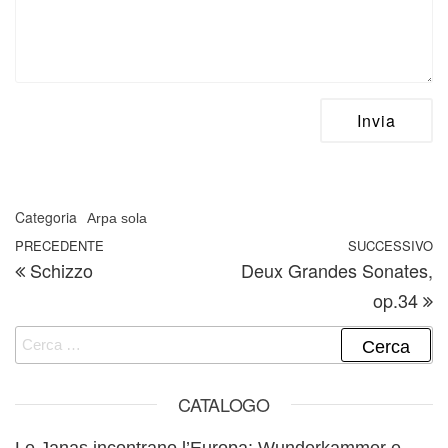
Categoria
Arpa sola
Navigazione articoli
Articolo precedente
PRECEDENTE
SUCCESSIVO
A
Schizzo
Deux Grandes Sonates,
op.34
Ricerca per:
CATALOGO