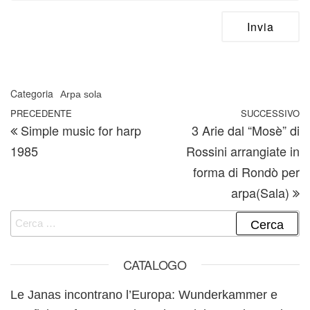
Categoria
Arpa sola
Navigazione articoli
Articolo precedente
PRECEDENTE
SUCCESSIVO
A
Simple music for harp
3 Arie dal “Mosè” di
1985
Rossini arrangiate in
forma di Rondò per
arpa(Sala)
Ricerca per:
CATALOGO
Le Janas incontrano l’Europa: Wunderkammer e