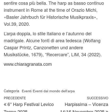
sentire cosa più bella. The harp as basso continuo
instrument in Rome at the time of Orazio Michi,
«Basler Jahrbuch für Historische Musikpraxis»,
Vol.39, 2020.
L’arpa doppia, lo stile italiano e l’autunno del
madrigale. Alcune fonti di area tedesca (Wolfang
Caspar Printz, Canzonetten und andere
Musikstücke, 1679), “Recercare”, LIM, 34 (2022).
www.chiaragranata.com
Categoria
Eventi
Eventi dal mondo dell'arpa
Navigazione articoli
Articolo precedente
PRECEDENTE
SUCCESSIVO
A
6° Harp Festival Levico
Harpissima – Vicenza
Terme 2025
14/16 Novembre 2025