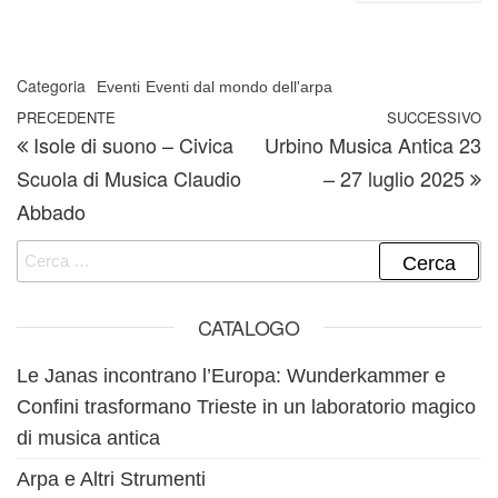
Categoria
Eventi
Eventi dal mondo dell'arpa
Navigazione articoli
Articolo precedente
PRECEDENTE
SUCCESSIVO
A
Isole di suono – Civica
Urbino Musica Antica 23
Scuola di Musica Claudio
– 27 luglio 2025
Abbado
Ricerca per:
CATALOGO
Le Janas incontrano l’Europa: Wunderkammer e
Confini trasformano Trieste in un laboratorio magico
di musica antica
Arpa e Altri Strumenti