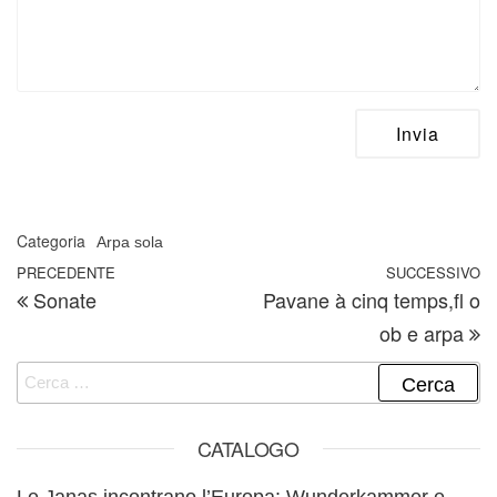
Categoria
Arpa sola
Navigazione articoli
Articolo precedente
PRECEDENTE
SUCCESSIVO
A
Sonate
Pavane à cinq temps,fl o
ob e arpa
Ricerca per:
CATALOGO