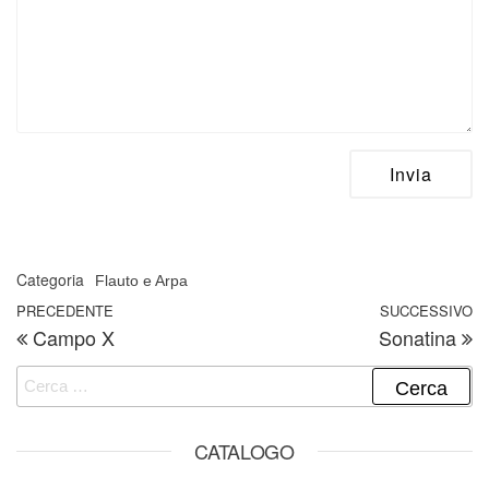
Categoria
Flauto e Arpa
Navigazione articoli
Articolo precedente
PRECEDENTE
SUCCESSIVO
A
Campo X
Sonatina
Ricerca per:
CATALOGO