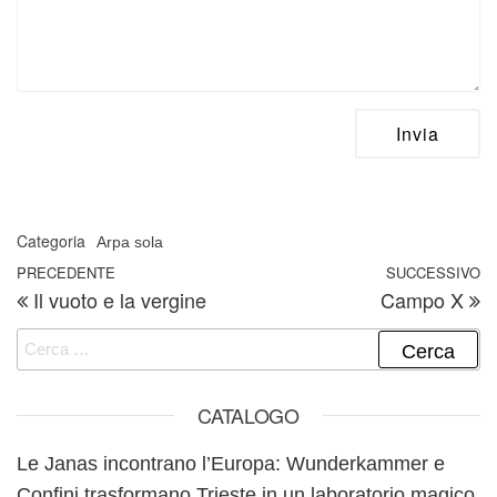
Categoria
Arpa sola
Navigazione articoli
Articolo precedente
PRECEDENTE
SUCCESSIVO
A
Il vuoto e la vergine
Campo X
Ricerca per:
CATALOGO
Le Janas incontrano l’Europa: Wunderkammer e
Confini trasformano Trieste in un laboratorio magico