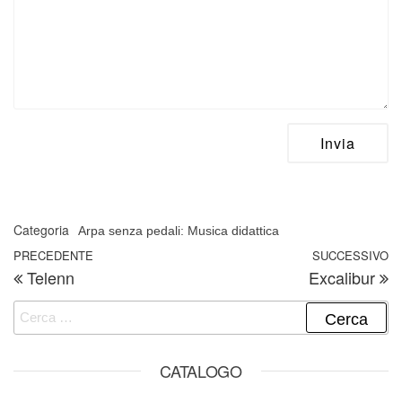
Categoria
Arpa senza pedali: Musica didattica
Navigazione articoli
Articolo precedente
PRECEDENTE
SUCCESSIVO
A
Telenn
Excalibur
Ricerca per:
CATALOGO