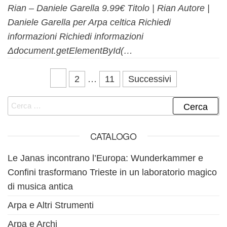
Rian – Daniele Garella 9.99€ Titolo | Rian Autore |
Daniele Garella per Arpa celtica Richiedi
informazioni Richiedi informazioni
Δdocument.getElementById(…
Navigazione articoli
1
…
2
11
Successivi
Ricerca per:
CATALOGO
Le Janas incontrano l’Europa: Wunderkammer e
Confini trasformano Trieste in un laboratorio magico
di musica antica
Arpa e Altri Strumenti
Arpa e Archi