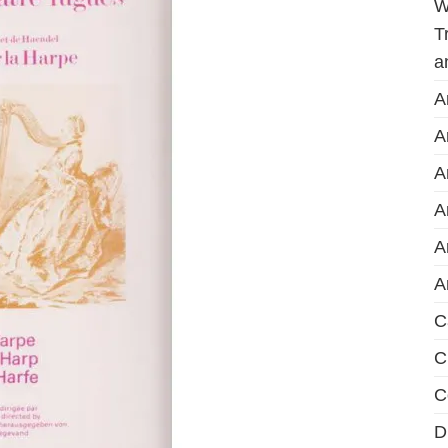
W
T
a
A
A
A
A
A
A
C
C
C
D