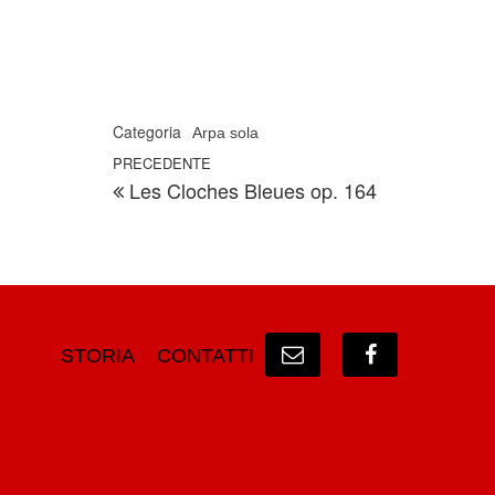
Categoria
Arpa sola
Navigazione articoli
Articolo precedente
PRECEDENTE
Les Cloches Bleues op. 164
STORIA
CONTATTI