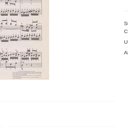
S
C
U
A