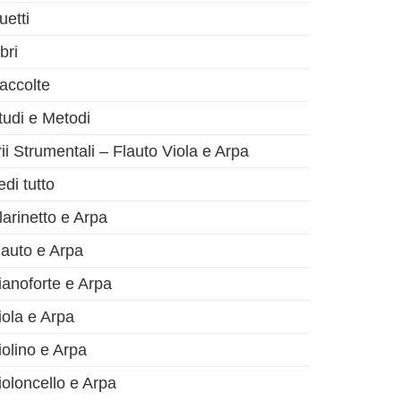
uetti
bri
accolte
tudi e Metodi
rii Strumentali – Flauto Viola e Arpa
edi tutto
larinetto e Arpa
lauto e Arpa
ianoforte e Arpa
iola e Arpa
iolino e Arpa
ioloncello e Arpa