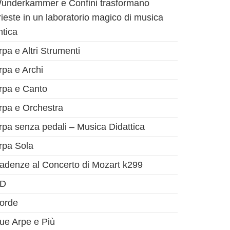
underkammer e Confini trasformano
rieste in un laboratorio magico di musica
ntica
rpa e Altri Strumenti
rpa e Archi
rpa e Canto
rpa e Orchestra
rpa senza pedali – Musica Didattica
rpa Sola
adenze al Concerto di Mozart k299
D
orde
ue Arpe e Più