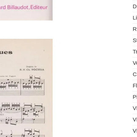
D
Li
R
S
T
V
C
F
P
V
V
V