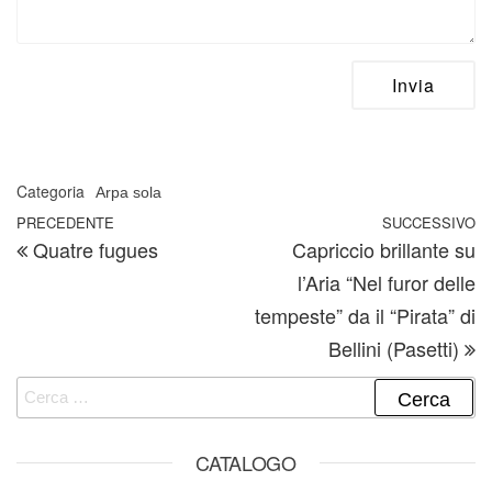
Categoria
Arpa sola
Navigazione articoli
Articolo precedente
PRECEDENTE
SUCCESSIVO
A
Quatre fugues
Capriccio brillante su
l’Aria “Nel furor delle
tempeste” da il “Pirata” di
Bellini (Pasetti)
Ricerca per:
CATALOGO