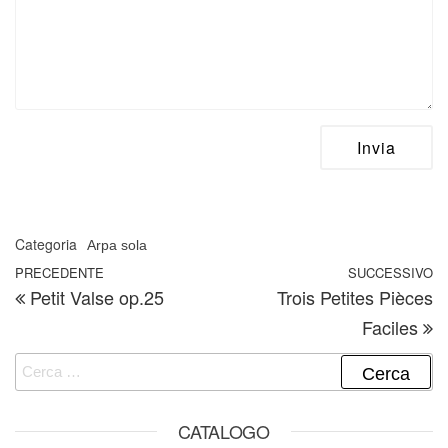
Categoria
Arpa sola
Navigazione articoli
Articolo precedente
PRECEDENTE
SUCCESSIVO
A
Petit Valse op.25
Trois Petites Pièces
Faciles
Ricerca per:
CATALOGO