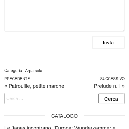
Categoria
Arpa sola
Navigazione articoli
Articolo precedente
PRECEDENTE
SUCCESSIVO
A
Patrouille, petite marche
Prelude n.1
Ricerca per:
CATALOGO
Le Janas incontrano l’Europa: Wunderkammer e