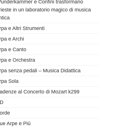
underkammer e Confini trasformano
rieste in un laboratorio magico di musica
ntica
rpa e Altri Strumenti
rpa e Archi
rpa e Canto
rpa e Orchestra
rpa senza pedali – Musica Didattica
rpa Sola
adenze al Concerto di Mozart k299
D
orde
ue Arpe e Più