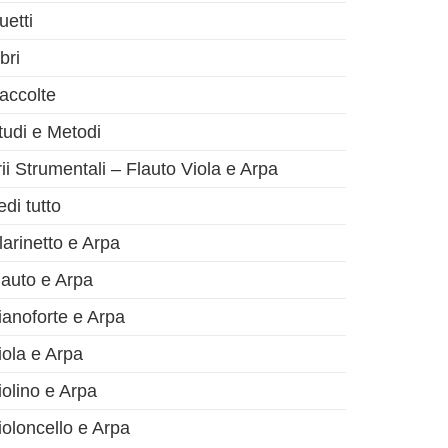
uetti
bri
accolte
tudi e Metodi
rii Strumentali – Flauto Viola e Arpa
olo successivo
edi tutto
larinetto e Arpa
lauto e Arpa
ianoforte e Arpa
iola e Arpa
iolino e Arpa
ioloncello e Arpa