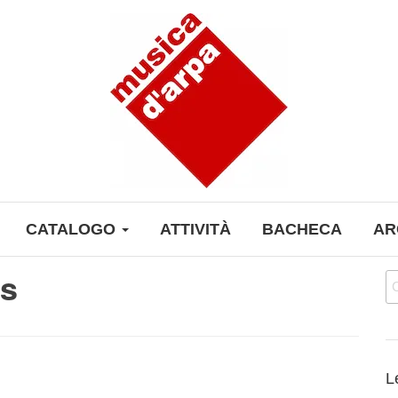
CATALOGO
ATTIVITÀ
BACHECA
AR
es
Ri
L