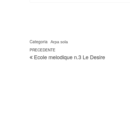
Categoria
Arpa sola
Navigazione articoli
Articolo precedente
PRECEDENTE
Ecole melodique n.3 Le Desire