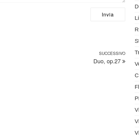
D
Li
R
S
T
SUCCESSIVO
Artic
Duo, op.27
V
C
F
P
V
V
V