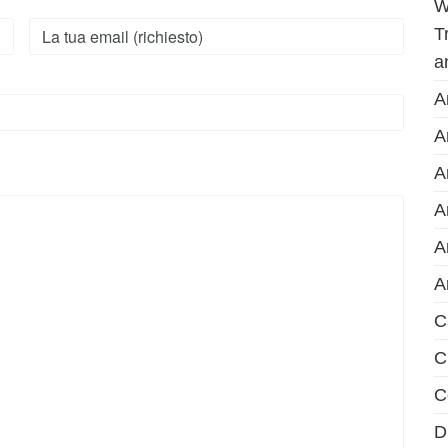
W
T
a
A
A
A
A
A
A
C
C
C
D