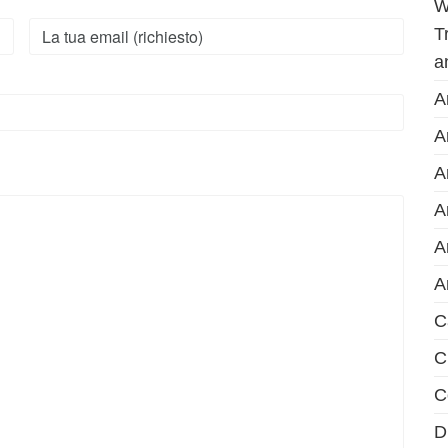
W
T
a
A
A
A
A
A
A
C
C
C
D