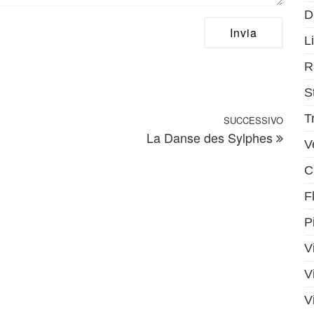
D
Li
R
S
T
SUCCESSIVO
Artic
La Danse des Sylphes
V
C
F
P
V
V
V