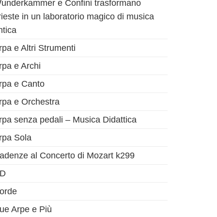
underkammer e Confini trasformano
rieste in un laboratorio magico di musica
ntica
rpa e Altri Strumenti
rpa e Archi
rpa e Canto
rpa e Orchestra
rpa senza pedali – Musica Didattica
rpa Sola
adenze al Concerto di Mozart k299
D
orde
ue Arpe e Più