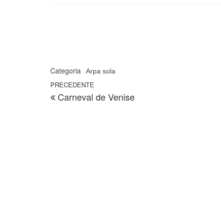
Categoria
Arpa sola
Navigazione articoli
Articolo precedente
PRECEDENTE
Carneval de Venise