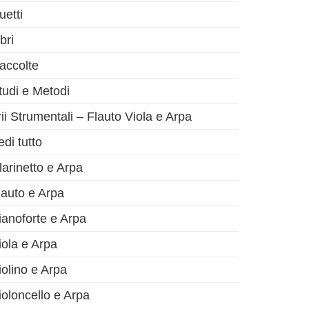
uetti
bri
accolte
tudi e Metodi
rii Strumentali – Flauto Viola e Arpa
olo successivo
edi tutto
larinetto e Arpa
lauto e Arpa
ianoforte e Arpa
iola e Arpa
iolino e Arpa
ioloncello e Arpa