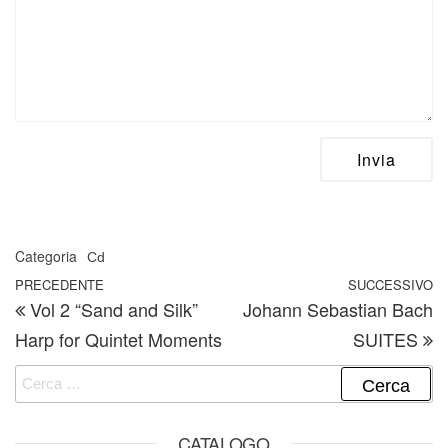
Categoria
Cd
Navigazione articoli
Articolo precedente
PRECEDENTE
SUCCESSIVO
A
Vol 2 “Sand and Silk”
Johann Sebastian Bach
Harp for Quintet Moments
SUITES
Ricerca per:
CATALOGO