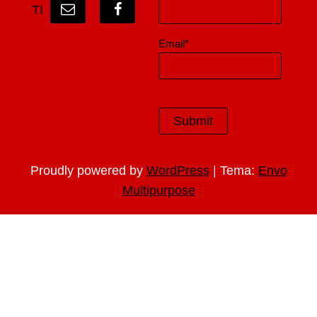
TI
Email*
|
Proudly powered by
WordPress
Tema:
Envo
Multipurpose