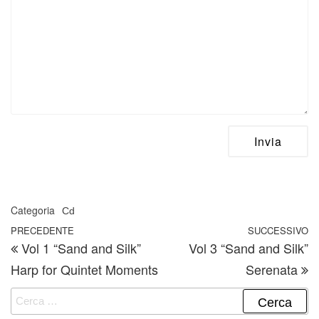
Categoria
Cd
Navigazione articoli
Articolo precedente
PRECEDENTE
SUCCESSIVO
A
Vol 1 “Sand and Silk”
Vol 3 “Sand and Silk”
Harp for Quintet Moments
Serenata
Ricerca per: