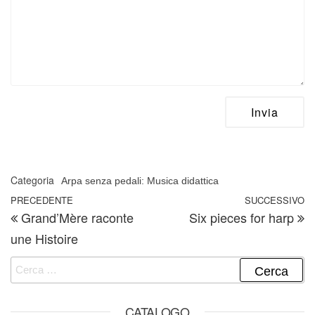
Categoria
Arpa senza pedali: Musica didattica
Navigazione articoli
Articolo precedente
PRECEDENTE
SUCCESSIVO
A
Grand’Mère raconte
Six pieces for harp
une Histoire
Ricerca per:
CATALOGO