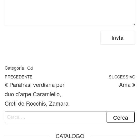
Categoria
Cd
Navigazione articoli
Articolo precedente
PRECEDENTE
SUCCESSIVO
A
Parafrasi verdiana per
Ama
duo d’arpe Caramiello,
Creti de Rocchis, Zamara
Ricerca per:
CATALOGO