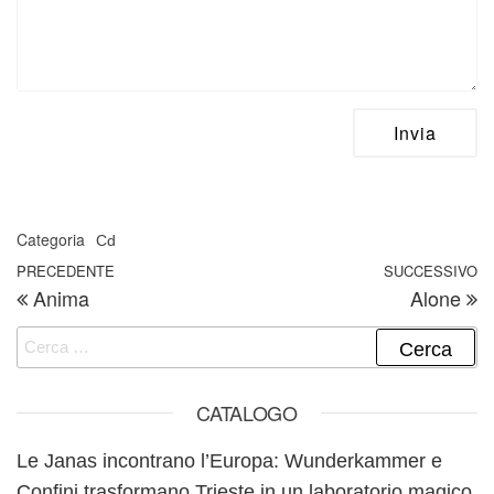
Categoria
Cd
Navigazione articoli
Articolo precedente
PRECEDENTE
SUCCESSIVO
A
Anima
Alone
Ricerca per:
CATALOGO
Le Janas incontrano l’Europa: Wunderkammer e
Confini trasformano Trieste in un laboratorio magico