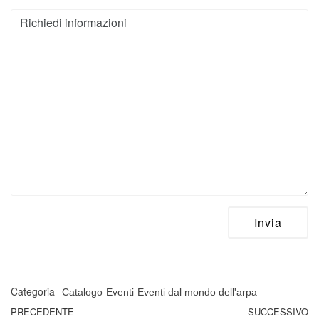
Categoria
Catalogo
Eventi
Eventi dal mondo dell'arpa
Navigazione articoli
Articolo precedente
PRECEDENTE
SUCCESSIVO
A