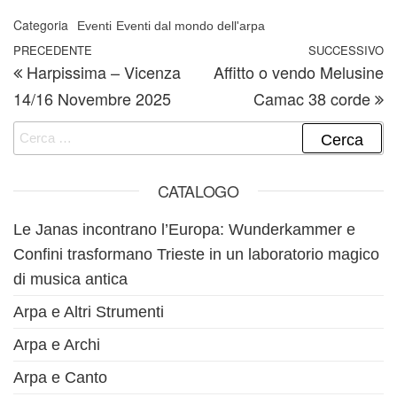
Categoria
Eventi
Eventi dal mondo dell'arpa
Navigazione articoli
Articolo precedente
PRECEDENTE
SUCCESSIVO
A
Harpissima – Vicenza
Affitto o vendo Melusine
14/16 Novembre 2025
Camac 38 corde
Ricerca per:
CATALOGO
Le Janas incontrano l’Europa: Wunderkammer e
Confini trasformano Trieste in un laboratorio magico
di musica antica
Arpa e Altri Strumenti
Arpa e Archi
Arpa e Canto