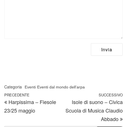
Categoria
Eventi
Eventi dal mondo dell'arpa
Navigazione articoli
Articolo precedente
PRECEDENTE
SUCCESSIVO
A
Harpissima – Fiesole
Isole di suono – Civica
23/25 maggio
Scuola di Musica Claudio
Abbado