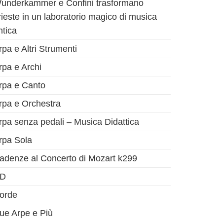
underkammer e Confini trasformano
rieste in un laboratorio magico di musica
ntica
rpa e Altri Strumenti
rpa e Archi
rpa e Canto
rpa e Orchestra
rpa senza pedali – Musica Didattica
rpa Sola
adenze al Concerto di Mozart k299
D
orde
ue Arpe e Più