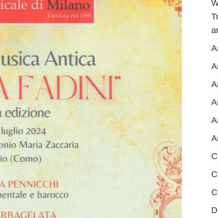
W
T
a
A
A
A
A
A
A
C
C
C
D