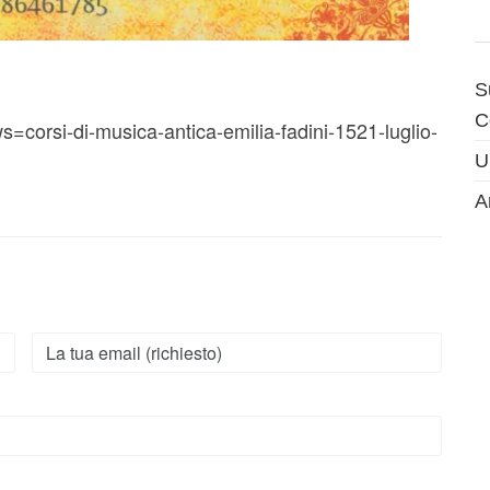
S
C
=corsi-di-musica-antica-emilia-fadini-1521-luglio-
U
A