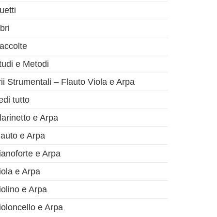
uetti
bri
accolte
tudi e Metodi
rii Strumentali – Flauto Viola e Arpa
edi tutto
larinetto e Arpa
lauto e Arpa
ianoforte e Arpa
iola e Arpa
iolino e Arpa
ioloncello e Arpa