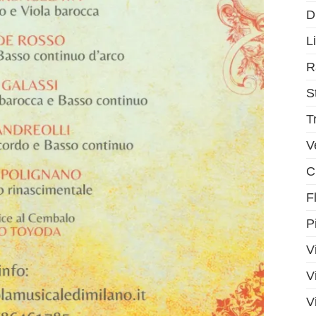
D
Li
R
S
T
V
C
F
P
V
V
V