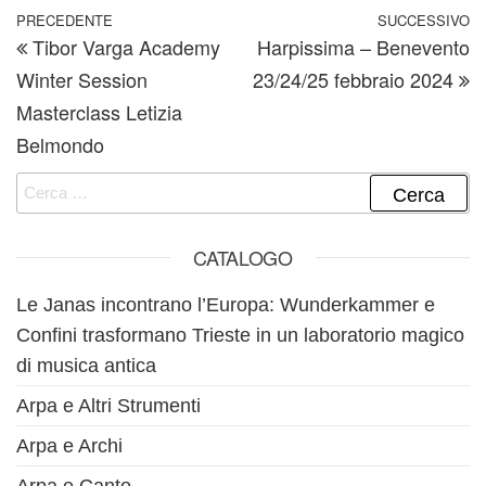
Navigazione articoli
Articolo precedente
PRECEDENTE
SUCCESSIVO
A
Tibor Varga Academy
Harpissima – Benevento
Winter Session
23/24/25 febbraio 2024
Masterclass Letizia
Belmondo
Ricerca per:
CATALOGO
Le Janas incontrano l’Europa: Wunderkammer e
Confini trasformano Trieste in un laboratorio magico
di musica antica
Arpa e Altri Strumenti
Arpa e Archi
Arpa e Canto