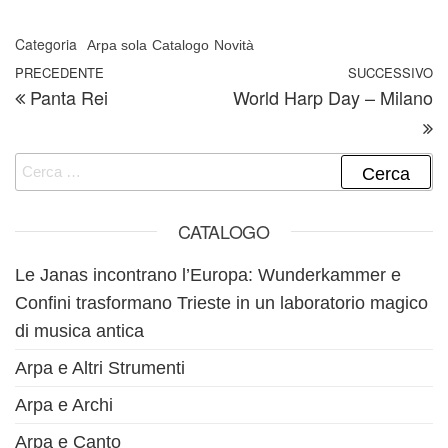
Categoria
Arpa sola
Catalogo
Novità
Navigazione articoli
Articolo precedente
PRECEDENTE
SUCCESSIVO
A
Panta Rei
World Harp Day – Milano
Ricerca per:
CATALOGO
Le Janas incontrano l’Europa: Wunderkammer e
Confini trasformano Trieste in un laboratorio magico
di musica antica
Arpa e Altri Strumenti
Arpa e Archi
Arpa e Canto