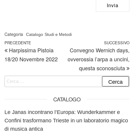
Categoria
Catalogo
Studi e Metodi
Navigazione articoli
Articolo precedente
PRECEDENTE
SUCCESSIVO
A
Harpissima Pistoia
Convegno Wernich days,
18/20 Novembre 2022
ovverossia l’arpa a uncini,
questa sconosciuta
Ricerca per:
CATALOGO
Le Janas incontrano l’Europa: Wunderkammer e
Confini trasformano Trieste in un laboratorio magico
di musica antica