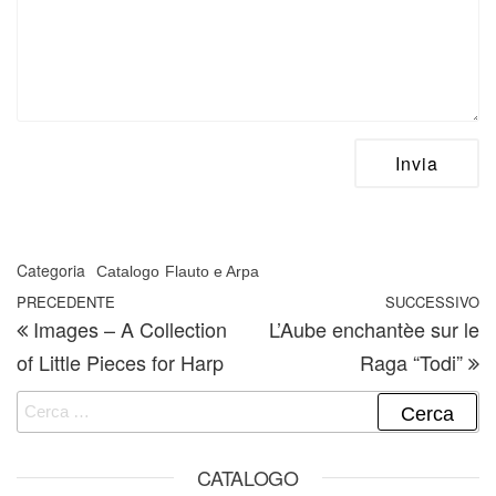
Categoria
Catalogo
Flauto e Arpa
Navigazione articoli
Articolo precedente
PRECEDENTE
SUCCESSIVO
A
Images – A Collection
L’Aube enchantèe sur le
of Little Pieces for Harp
Raga “Todi”
Ricerca per:
CATALOGO