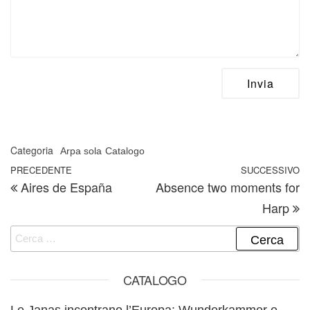
Categoria
Arpa sola
Catalogo
Navigazione articoli
Articolo precedente
PRECEDENTE
SUCCESSIVO
A
Aires de España
Absence two moments for
Harp
Ricerca per:
CATALOGO