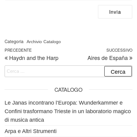
Categoria
Archivio
Catalogo
Navigazione articoli
Articolo precedente
PRECEDENTE
SUCCESSIVO
A
Haydn and the Harp
Aires de España
Ricerca per:
CATALOGO
Le Janas incontrano l’Europa: Wunderkammer e
Confini trasformano Trieste in un laboratorio magico
di musica antica
Arpa e Altri Strumenti