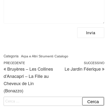
Categoria
Arpa e Altri Strumenti
Catalogo
Navigazione articoli
Articolo precedente
PRECEDENTE
SUCCESSIVO
A
Bruyères – Les Collines
Le Jardin Féerique
d’Anacapri – La Fille au
Cheveux de Lin
(Bonazzo)
Ricerca per: