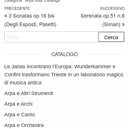
Categoria
Arpa sola
Catalogo
Navigazione articoli
Articolo precedente
PRECEDENTE
SUCCESSIVO
A
3 Sonatas op.16 bis
Serenata op.51 n.6
(Degli Esposti, Pasetti)
(Simari)
Ricerca per:
CATALOGO
Le Janas incontrano l’Europa: Wunderkammer e
Confini trasformano Trieste in un laboratorio magico
di musica antica
Arpa e Altri Strumenti
Arpa e Archi
Arpa e Canto
Arpa e Orchestra