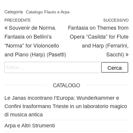
Categoria
Catalogo
Flauto e Arpa
Navigazione articoli
Articolo precedente
PRECEDENTE
SUCCESSIVO
A
Souvenir de Norma.
Fantasia on Themes from
Fantasia on Bellini’s
Opera “Casilda” for Flute
“Norma” for Violoncello
and Harp (Ferrarini,
and Piano (Harp) (Pasetti)
Sacchi)
Ricerca per:
CATALOGO
Le Janas incontrano l’Europa: Wunderkammer e
Confini trasformano Trieste in un laboratorio magico
di musica antica
Arpa e Altri Strumenti