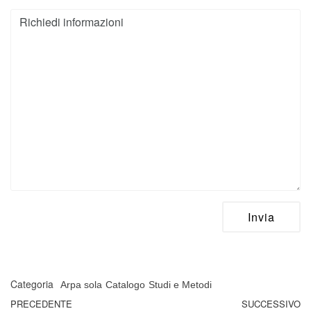
Categoria
Arpa sola
Catalogo
Studi e Metodi
Navigazione articoli
Articolo precedente
PRECEDENTE
SUCCESSIVO
A