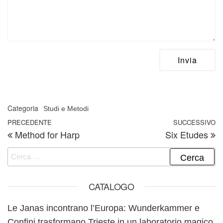
Categoria
Studi e Metodi
Navigazione articoli
Articolo precedente
PRECEDENTE
SUCCESSIVO
A
Method for Harp
Six Etudes
Ricerca per:
CATALOGO
Le Janas incontrano l’Europa: Wunderkammer e
Confini trasformano Trieste in un laboratorio magico