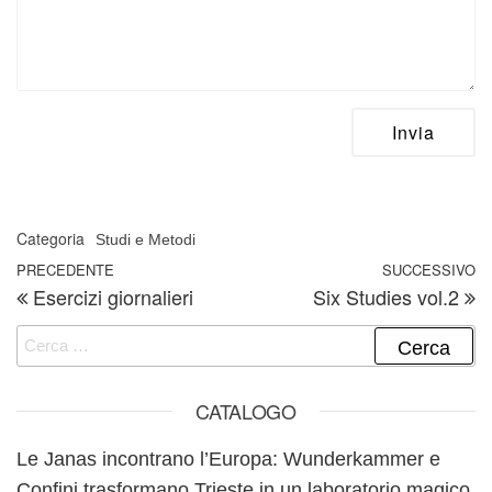
Categoria
Studi e Metodi
Navigazione articoli
Articolo precedente
PRECEDENTE
SUCCESSIVO
A
Esercizi giornalieri
Six Studies vol.2
Ricerca per:
CATALOGO
Le Janas incontrano l’Europa: Wunderkammer e
Confini trasformano Trieste in un laboratorio magico