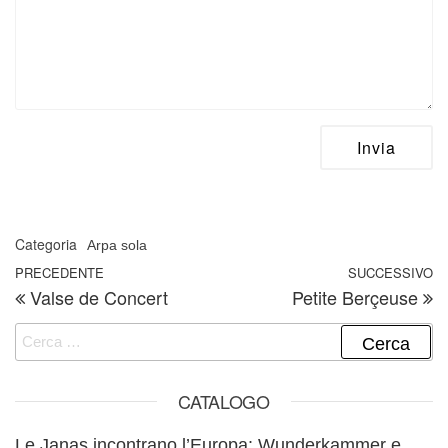
Categoria
Arpa sola
Navigazione articoli
Articolo precedente
PRECEDENTE
SUCCESSIVO
A
Valse de Concert
Petite Berçeuse
Ricerca per:
CATALOGO
Le Janas incontrano l’Europa: Wunderkammer e